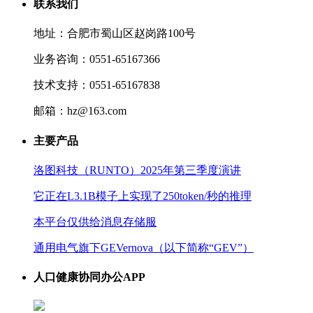
联系我们
地址：合肥市蜀山区赵岗路100号
业务咨询：0551-65167366
技术支持：0551-65167838
邮箱：hz@163.com
主要产品
洛图科技（RUNTO）2025年第三季度演讲
它正在L3.1B模子上实现了250token/秒的推理
本平台仅供给消息存储服
通用电气旗下GEVernova（以下简称“GEV”）
人口健康协同办公APP