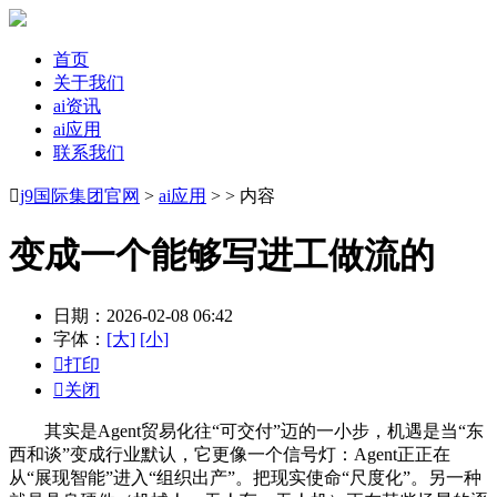
首页
关于我们
ai资讯
ai应用
联系我们

j9国际集团官网
>
ai应用
> > 内容
变成一个能够写进工做流的
日期：2026-02-08 06:42
字体：
[大]
[小]

打印

关闭
其实是Agent贸易化往“可交付”迈的一小步，机遇是当“东
西和谈”变成行业默认，它更像一个信号灯：Agent正正在
从“展现智能”进入“组织出产”。把现实使命“尺度化”。另一种